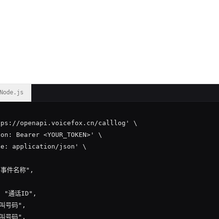
Node.js
ps://openapi.voicefox.cn/calllog' \

on: Bearer <YOUR_TOKEN>' \

e: application/json' \

 "事件名称",



: "通话ID",

被叫号码",

主叫号码",
