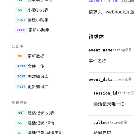
Authorization
strin
小助手列表
GET
请求头 · webhook页
创建小助手
POST
更新小助手
PATCH
请求体
知识库
event_name
string
必需
更新数据
PUT
事件名称
文件上传
POST
创建知识库
POST
event_data
object
必需
更新知识库
POST
session_id
string
必
通话记录
通话记录唯一ID
通话记录-列表
GET
通话记录-详情
callee
string
必需
GET
通话记录-对话历史
被叫号码
GET