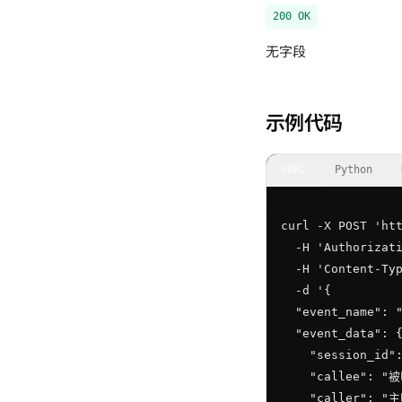
200
OK
无字段
示例代码
cURL
Python
curl -X POST 'htt
  -H 'Authorizati
  -H 'Content-Typ
  -d '{

  "event_name":
  "event_data": {
    "session_id"
    "callee": "
    "caller": "