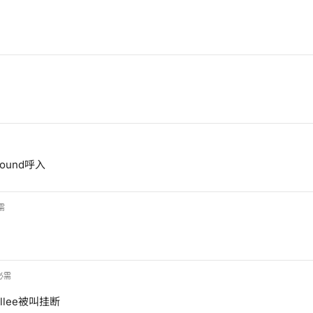
bound呼入
需
必需
allee被叫挂断