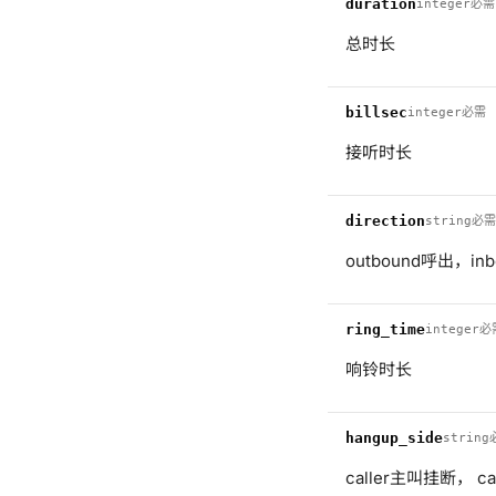
duration
integer
必需
总时长
billsec
integer
必需
接听时长
direction
string
必需
outbound呼出，in
ring_time
integer
必
响铃时长
hangup_side
string
caller主叫挂断， c