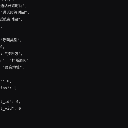
 "通话开始时间",

: "通话应答时间",

通话结束时间",

,



: "呼叫类型",

0,

": "挂断方",

on": "挂断原因",

": "录音地址",



": 0,

fos": [

t_id": 0,

t_vid": 0
