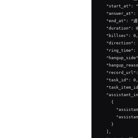
    "start_at":
    "answer_at"
    "end_at": "
    "duration": 0
    "billsec": 0,
    "direction"
    "ring_time": 
    "hangup_side
    "hangup_reas
    "record_url
    "task_id": 0,
    "task_item_id
    "assistant_in
      {

        "assistan
        "assistan
      }

    ],
