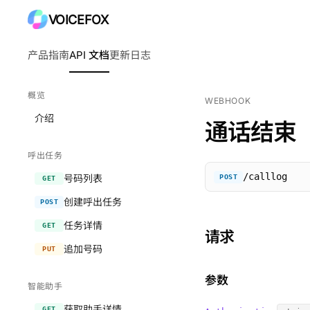
VOICEFOX
产品指南
API 文档
更新日志
概览
WEBHOOK
介绍
通话结束
呼出任务
/calllog
号码列表
POST
GET
创建呼出任务
POST
任务详情
GET
请求
追加号码
PUT
参数
智能助手
获取助手详情
GET