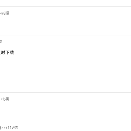
ng
必需
需
及时下载
er
必需
ject[]
必需