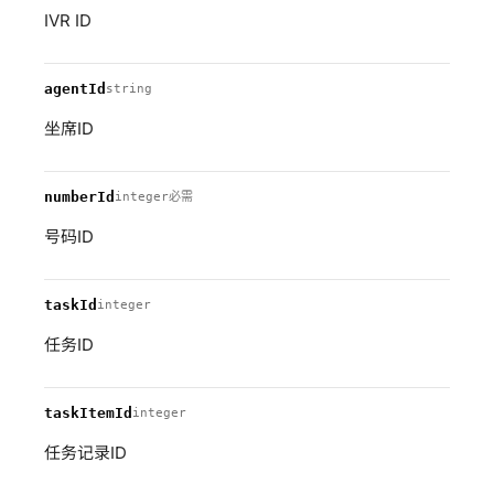
IVR ID
agentId
string
坐席ID
numberId
integer
必需
号码ID
taskId
integer
任务ID
taskItemId
integer
任务记录ID