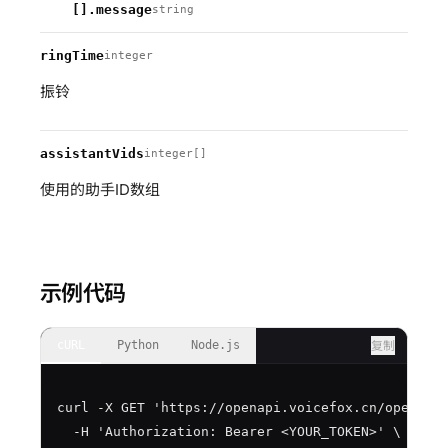
[].message
string
ringTime
integer
振铃
assistantVids
integer[]
使用的助手ID数组
示例代码
cURL
Python
Node.js
复制
curl -X GET 'https://openapi.voicefox.cn/openapi/
  -H 'Authorization: Bearer <YOUR_TOKEN>' \
