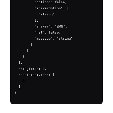
          "option": false,

          "answerOption": [

            "string"

          ],

          "answer": "答案",

          "hit": false,

          "message": "string"

        }

      ]

    }

  ],

  "ringTime": 0,

  "assistantVids": [

    0

  ]

}