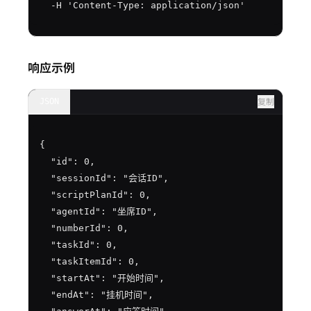
  -H 'Content-Type: application/json'
响应示例
JSON
复制
{

  "id": 0,

  "sessionId": "会话ID",

  "scriptPlanId": 0,

  "agentId": "坐席ID",

  "numberId": 0,

  "taskId": 0,

  "taskItemId": 0,

  "startAt": "开始时间",

  "endAt": "挂机时间",
